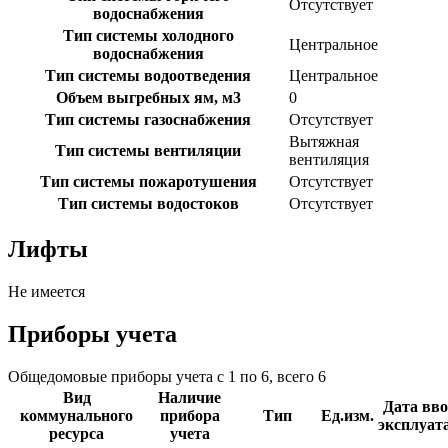
Отсутствует
водоснабжения
Тип системы холодного
Центральное
водоснабжения
Тип системы водоотведения
Центральное
Объем выгребных ям, м3
0
Тип системы газоснабжения
Отсутствует
Вытяжная
Тип системы вентиляции
вентиляция
Тип системы пожаротушения
Отсутствует
Тип системы водостоков
Отсутствует
Лифты
Не имеется
Приборы учета
Общедомовые приборы учета с 1 по 6, всего 6
Вид
Наличие
Дата вво
коммунального
прибора
Тип
Ед.изм.
эксплуат
ресурса
учета