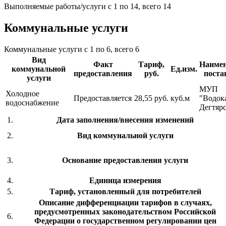
Выполняемые работы/услуги с 1 по 14, всего 14
Коммунальные услуги
Коммунальные услуги с 1 по 6, всего 6
Вид
Факт
Тариф,
Наимен
коммунальной
Ед.изм.
предоставления
руб.
поста
услуги
МУП
Холодное
Предоставляется
28,55 руб.
куб.м
"Водок
водоснабжение
Дегтяр
1.
Дата заполнения/внесения изменений
2.
Вид коммунальной услуги
3.
Основание предоставления услуги
4.
Единица измерения
5.
Тариф, установленный для потребителей
Описание дифференциации тарифов в случаях,
предусмотренных законодательством Российской
6.
Федерации о государственном регулировании цен