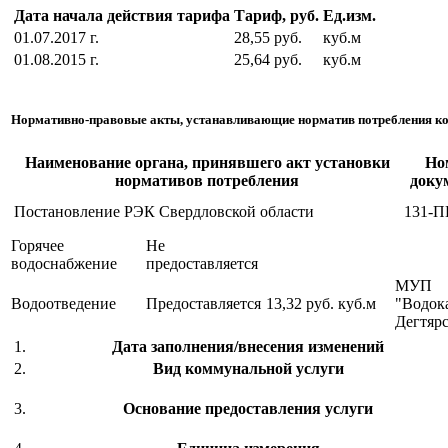
Дата начала действия тарифа
Тариф, руб.
Ед.изм.
01.07.2017 г.
28,55 руб.
куб.м
01.08.2015 г.
25,64 руб.
куб.м
Нормативно-правовые акты, устанавливающие норматив потребления к
Наименование органа, принявшего акт установки
Но
нормативов потребления
доку
Постановление РЭК Свердловской области
131-П
Горячее
Не
водоснабжение
предоставляется
МУП
Водоотведение
Предоставляется
13,32 руб.
куб.м
"Водок
Дегтяр
1.
Дата заполнения/внесения изменений
2.
Вид коммунальной услуги
3.
Основание предоставления услуги