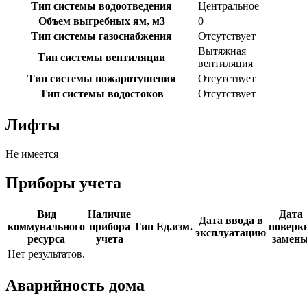
Тип системы водоотведения
Центральное
Объем выгребных ям, м3
0
Тип системы газоснабжения
Отсутствует
Вытяжная
Тип системы вентиляции
вентиляция
Тип системы пожаротушения
Отсутствует
Тип системы водостоков
Отсутствует
Лифты
Не имеется
Приборы учета
Вид
Наличие
Дата
Дата ввода в
коммунального
прибора
Тип
Ед.изм.
поверки
эксплуатацию
ресурса
учета
замен
Нет результатов.
Аварийность дома