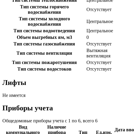
Тип системы теплоснабжения
Центральное
Тип системы горячего
Отсутствует
водоснабжения
Тип системы холодного
Центральное
водоснабжения
Тип системы водоотведения
Центральное
Объем выгребных ям, м3
0
Тип системы газоснабжения
Отсутствует
Вытяжная
Тип системы вентиляции
вентиляция
Тип системы пожаротушения
Отсутствует
Тип системы водостоков
Отсутствует
Лифты
Не имеется
Приборы учета
Общедомовые приборы учета с 1 по 6, всего 6
Вид
Наличие
Дата вво
коммунального
прибора
Тип
Ед.изм.