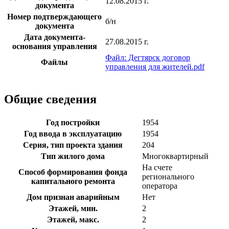
12.08.2015 г.
документа
Номер подтверждающего
б/н
документа
Дата документа-
27.08.2015 г.
основания управления
Файл: Дегтярск договор
Файлы
управления для жителей.pdf
Общие сведения
Год постройки
1954
Год ввода в эксплуатацию
1954
Серия, тип проекта здания
204
Тип жилого дома
Многоквартирный
На счете
Способ формирования фонда
регионального
капитального ремонта
оператора
Дом признан аварийным
Нет
Этажей, мин.
2
Этажей, макс.
2