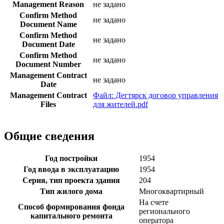
Management Reason
не задано
Confirm Method
не задано
Document Name
Confirm Method
не задано
Document Date
Confirm Method
не задано
Document Number
Management Contract
не задано
Date
Management Contract
Файл: Дегтярск договор управления
Files
для жителей.pdf
Общие сведения
Год постройки
1954
Год ввода в эксплуатацию
1954
Серия, тип проекта здания
204
Тип жилого дома
Многоквартирный
На счете
Способ формирования фонда
регионального
капитального ремонта
оператора