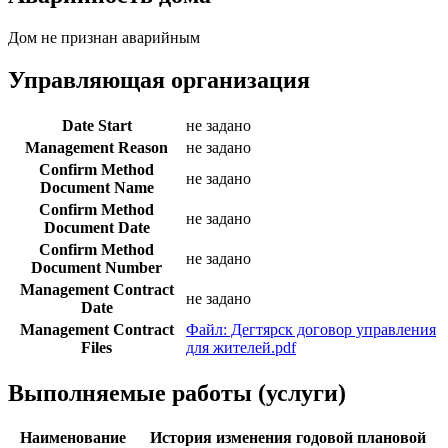
Дом не признан аварийным
Управляющая организация
Date Start
не задано
Management Reason
не задано
Confirm Method
не задано
Document Name
Confirm Method
не задано
Document Date
Confirm Method
не задано
Document Number
Management Contract
не задано
Date
Management Contract
Файл: Дегтярск договор управления
Files
для жителей.pdf
Выполняемые работы (услуги)
Наименование
История изменения годовой плановой