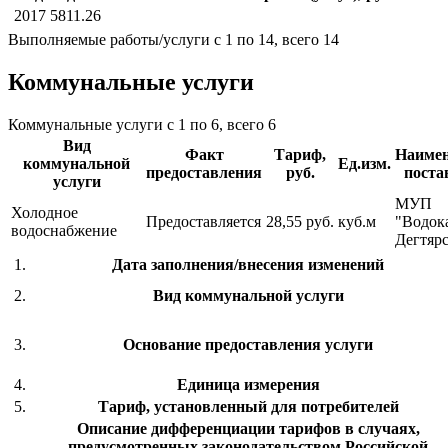
2017
5811.26
Выполняемые работы/услуги с 1 по 14, всего 14
Коммунальные услуги
Коммунальные услуги с 1 по 6, всего 6
Вид
Факт
Тариф,
Наимен
коммунальной
Ед.изм.
предоставления
руб.
поста
услуги
МУП
Холодное
Предоставляется
28,55 руб.
куб.м
"Водок
водоснабжение
Дегтяр
1.
Дата заполнения/внесения изменений
2.
Вид коммунальной услуги
3.
Основание предоставления услуги
4.
Единица измерения
5.
Тариф, установленный для потребителей
Описание дифференциации тарифов в случаях,
предусмотренных законодательством Российской