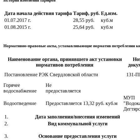
История изменения тарифов
Дата начала действия тарифа
Тариф, руб.
Ед.изм.
01.07.2017 г.
28,55 руб.
куб.м
01.08.2015 г.
25,64 руб.
куб.м
Нормативно-правовые акты, устанавливающие норматив потребления к
Наименование органа, принявшего акт установки
Но
нормативов потребления
доку
Постановление РЭК Свердловской области
131-П
Горячее
Не
водоснабжение
предоставляется
МУП
Водоотведение
Предоставляется
13,32 руб.
куб.м
"Водок
Дегтяр
1.
Дата заполнения/внесения изменений
2.
Вид коммунальной услуги
3.
Основание предоставления услуги