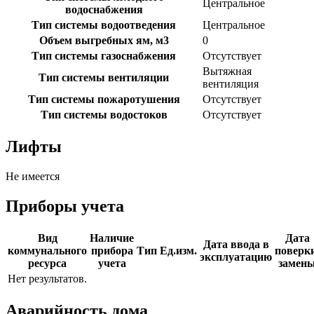
Центральное
водоснабжения
Тип системы водоотведения
Центральное
Объем выгребных ям, м3
0
Тип системы газоснабжения
Отсутствует
Вытяжная
Тип системы вентиляции
вентиляция
Тип системы пожаротушения
Отсутствует
Тип системы водостоков
Отсутствует
Лифты
Не имеется
Приборы учета
Вид
Наличие
Дата
Дата ввода в
коммунального
прибора
Тип
Ед.изм.
поверки
эксплуатацию
ресурса
учета
замен
Нет результатов.
Аварийность дома