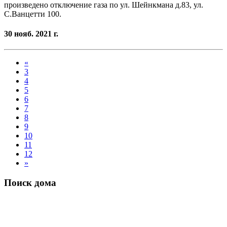
произведено отключение газа по ул. Шейнкмана д.83, ул.
С.Ванцетти 100.
30 нояб. 2021 г.
«
3
4
5
6
7
8
9
10
11
12
»
Поиск дома